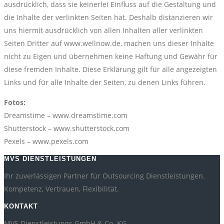
ausdrücklich, dass sie keinerlei Einfluss auf die Gestaltung und
die Inhalte der verlinkten Seiten hat. Deshalb distanzieren wir
uns hiermit ausdrücklich von allen Inhalten aller verlinkten
Seiten Dritter auf www.wellnow.de, machen uns dieser Inhalte
nicht zu Eigen und übernehmen keine Haftung und Gewähr für
diese fremden Inhalte. Diese Erklärung gilt für alle angezeigten
Links und für alle Inhalte der Seiten, zu denen Links führen.
Fotos:
Dreamstime – www.dreamstime.com
Shutterstock – www.shutterstock.com
Pexels – www.pexels.com
MVS DIENSTLEISTUNGEN
Ihr zuverlässigen Partner für Outsourcing Dienstleistungen.
Kompetenz, Vertrauen, Flexibilität.
KONTAKT
MVS Dienstleistungs GmbH & Co. KG