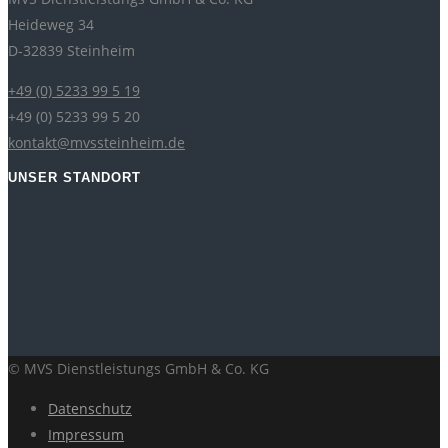
Heideweg 34
D-32839 Steinheim
+49 (0) 5233 99 5 19
+49 (0) 5233 99 5 20
kontakt@mvssteinheim.de
UNSER STANDORT
© MVS Dienstleistungs GmbH & Co. KG
Datenschutz
Impressum