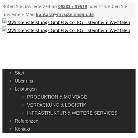
Rufen Sie uns jederzeit an
05233 / 99519
oder schreiben Sie
uns eine E-Mail
kontakt@mvssteinheim.de
.
Start
Über uns
Leistungen
PRODUKTION & MONTAGE
VERPACKUNG & LOGISTIK
INFRASTRUKTUR & WEITERE SERVICES
Referenzen
Kontakt